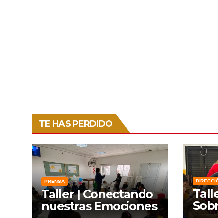
TE HAS PERDIDO
DIRECCI
PRENSA
Tall
Taller | Conectando
Sobr
nuestras Emociones
Lien