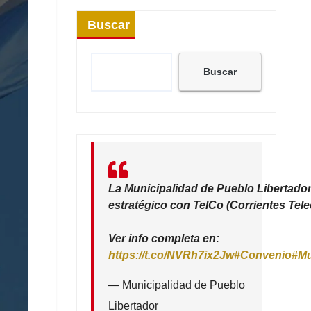
Buscar
Buscar
La Municipalidad de Pueblo Libertador
estratégico con TelCo (Corrientes Tel
Ver info completa en:
https://t.co/NVRh7ix2Jw
#Convenio
#Mu
— Municipalidad de Pueblo
Libertador