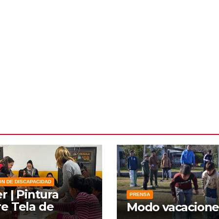
ÓN DE DISCAPACIDAD
er | Pintura
PRENSA
e Tela de
Modo vacacione
zo