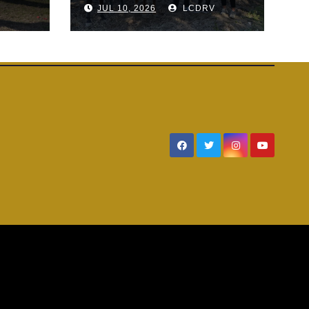
V
JUL 10, 2026
LCDRV