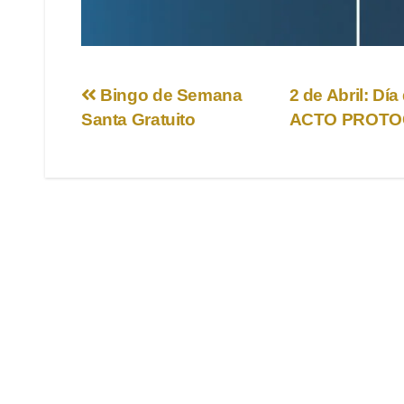
Navegación
Bingo de Semana
2 de Abril: Dí
Santa Gratuito
ACTO PROT
de
entradas