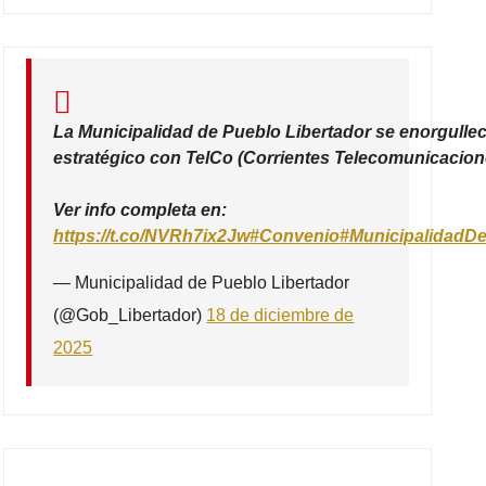
La Municipalidad de Pueblo Libertador se enorgullec
estratégico con TelCo (Corrientes Telecomunicacione
Ver info completa en:
https://t.co/NVRh7ix2Jw
#Convenio
#MunicipalidadDe
— Municipalidad de Pueblo Libertador
(@Gob_Libertador)
18 de diciembre de
2025