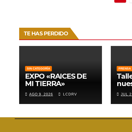
de
entr
TE HAS PERDIDO
SIN CATEGORÍA
PRENSA
EXPO «RAICES DE
Tall
MI TIERRA»
nue
AGO 9, 2026
LCDRV
JUL 2