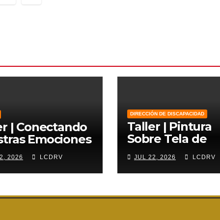
adas
DIRECCIÓN DE DISCAPACIDAD
Taller | Pintura
er | Conectando
Sobre Tela de
stras Emociones
Lienzo
2, 2026
LCDRV
JUL 22, 2026
LCDRV