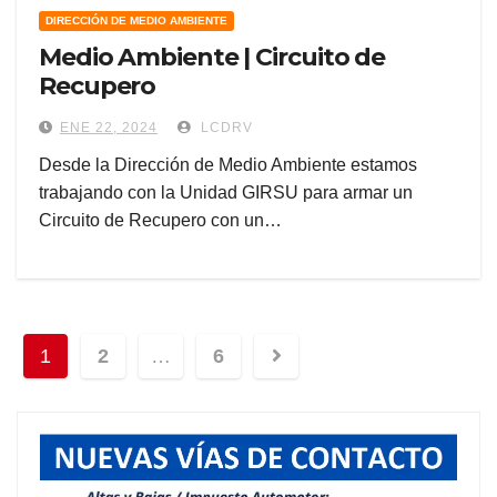
DIRECCIÓN DE MEDIO AMBIENTE
Medio Ambiente | Circuito de
Recupero
ENE 22, 2024
LCDRV
Desde la Dirección de Medio Ambiente estamos
trabajando con la Unidad GIRSU para armar un
Circuito de Recupero con un…
Navegación
1
2
…
6
de
entradas