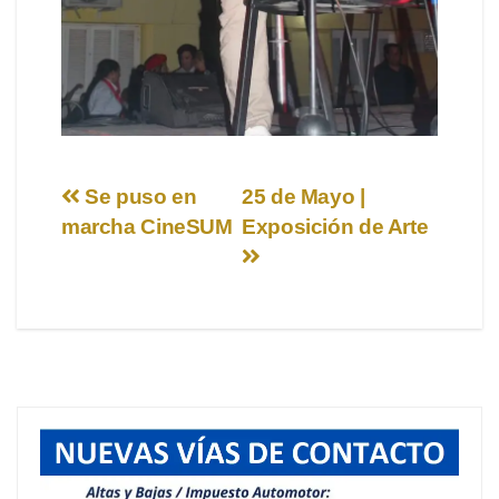
Navegación
Se puso en
25 de Mayo |
marcha CineSUM
Exposición de Arte
de
entradas