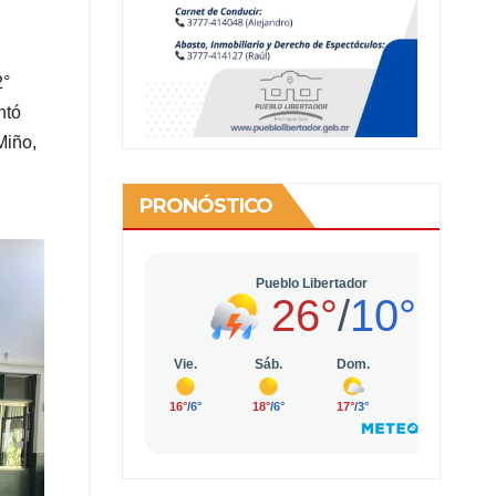
2°
ntó
Miño,
PRONÓSTICO