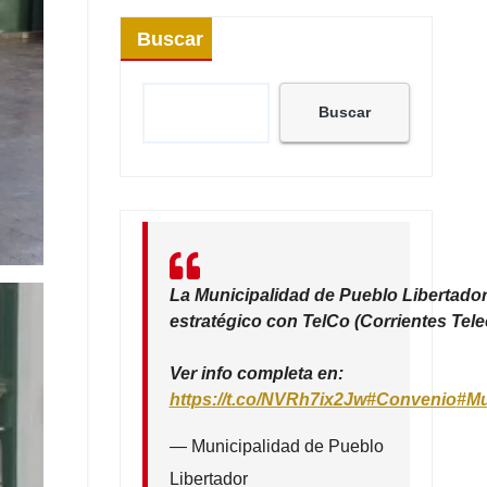
Buscar
Buscar
La Municipalidad de Pueblo Libertador
estratégico con TelCo (Corrientes Tel
Ver info completa en:
https://t.co/NVRh7ix2Jw
#Convenio
#Mu
— Municipalidad de Pueblo
Libertador