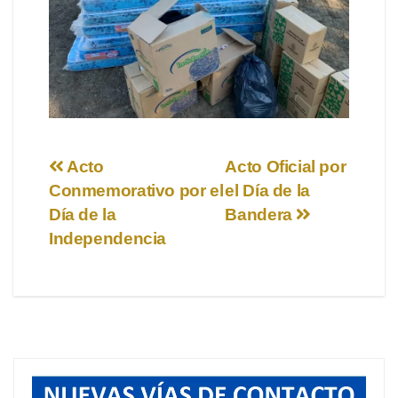
Navegación
Acto
Acto Oficial por
Conmemorativo por el
el Día de la
de
Día de la
Bandera
entradas
Independencia