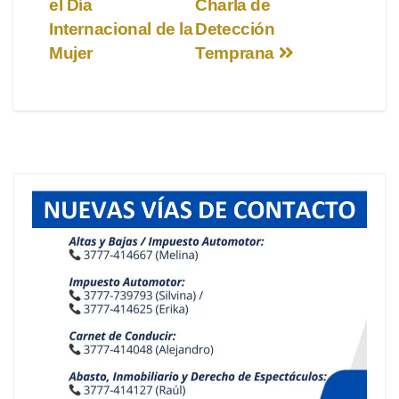
el Día
Charla de
de
Internacional de la
Detección
entradas
Mujer
Temprana