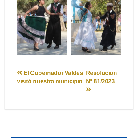
Navegación
El Gobernador Valdés
Resolución
visitó nuestro municipio
N° 81/2023
de
entradas