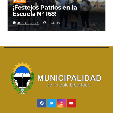
PRENSA
¡Festejos Patrios en la
Escuela N° 168!
JUL 10, 2026
LCDRV