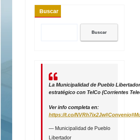
Buscar
Buscar
La Municipalidad de Pueblo Libertador
estratégico con TelCo (Corrientes Tel
Ver info completa en:
https://t.co/NVRh7ix2Jw
#Convenio
#Mu
— Municipalidad de Pueblo
Libertador