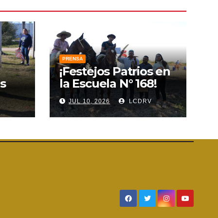
PRENSA
¡Festejos Patrios en
s
la Escuela N° 168!
V
JUL 10, 2026
LCDRV