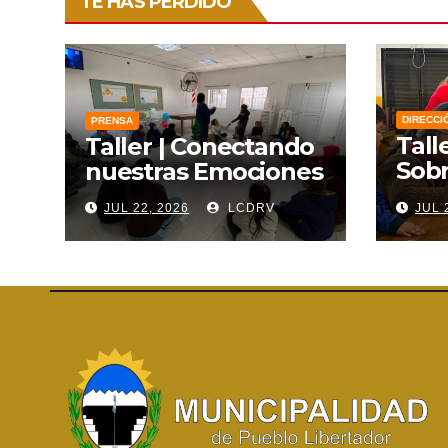
TE HAS PERDIDO
DIRECCI
PRENSA
Tall
Taller | Conectando
Sobr
nuestras Emociones
Lien
JUL 22, 2026
LCDRV
JUL 