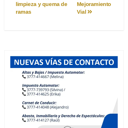
limpieza y quema de
Mejoramiento
de
ramas
Vial
entradas