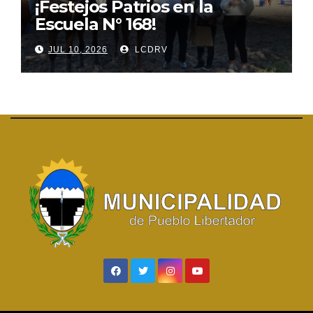
¡Festejos Patrios en la
Escuela N° 168!
JUL 10, 2026
LCDRV