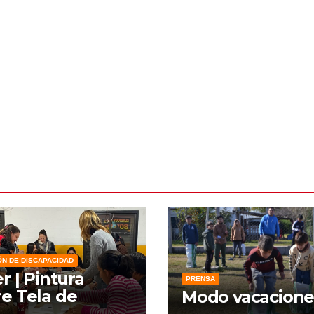
ÓN DE DISCAPACIDAD
er | Pintura
PRENSA
e Tela de
Modo vacacione
zo