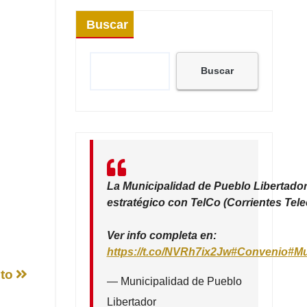
Buscar
Buscar
La Municipalidad de Pueblo Libertador
estratégico con TelCo (Corrientes Tel
Ver info completa en:
https://t.co/NVRh7ix2Jw
#Convenio
#Mu
nto
— Municipalidad de Pueblo
Libertador