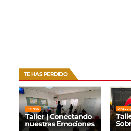
TE HAS PERDIDO
DIRECCI
PRENSA
Tall
Taller | Conectando
Sobr
nuestras Emociones
Lien