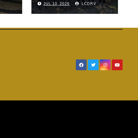
V
JUL 10, 2026
LCDRV