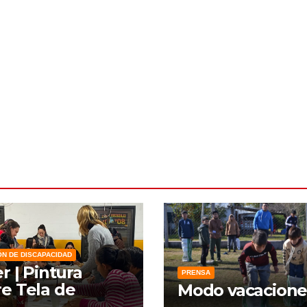
ÓN DE DISCAPACIDAD
er | Pintura
PRENSA
e Tela de
Modo vacacione
zo