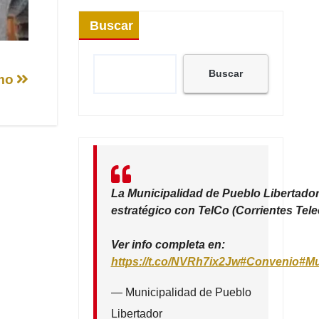
Buscar
Buscar
smo
La Municipalidad de Pueblo Libertador
estratégico con TelCo (Corrientes Tel
Ver info completa en:
https://t.co/NVRh7ix2Jw
#Convenio
#Mu
— Municipalidad de Pueblo
Libertador