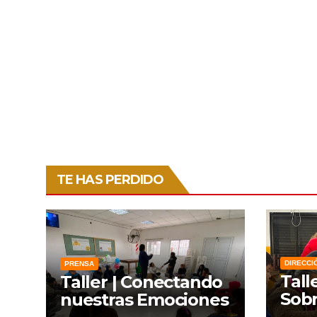
TE HAS PERDIDO
DIRECCI
PRENSA
Tall
Taller | Conectando
Sobr
nuestras Emociones
Lien