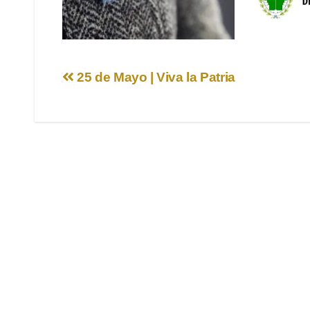
Navegación
25 de Mayo | Viva la Patria
de
entradas