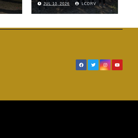
V
JUL 10, 2026
LCDRV