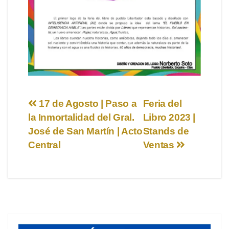
Navegación
17 de Agosto | Paso a
Feria del
la Inmortalidad del Gral.
Libro 2023 |
de
José de San Martín | Acto
Stands de
entradas
Central
Ventas