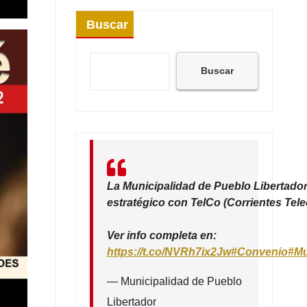
Buscar
Buscar
La Municipalidad de Pueblo Libertador
estratégico con TelCo (Corrientes Tel
Ver info completa en:
https://t.co/NVRh7ix2Jw
#Convenio
#Mu
— Municipalidad de Pueblo
Libertador