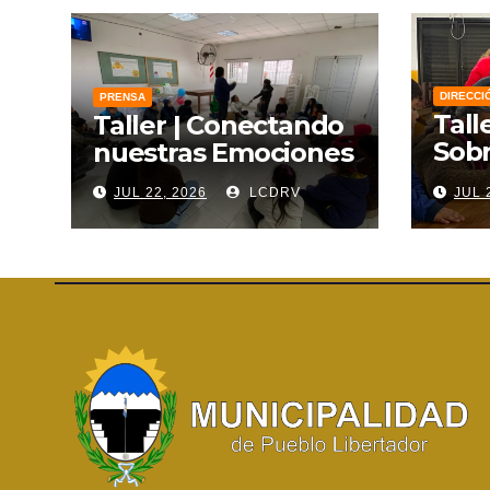
DIRECCI
PRENSA
Tall
Taller | Conectando
Sobr
nuestras Emociones
Lien
JUL 22, 2026
LCDRV
JUL 