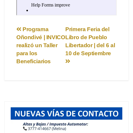
Navegación
Programa
Primera Feria del
Oñondivé | INVICO
Libro de Pueblo
de
realizó un Taller
Libertador | del 6 al
entradas
para los
10 de Septiembre
Beneficiarios