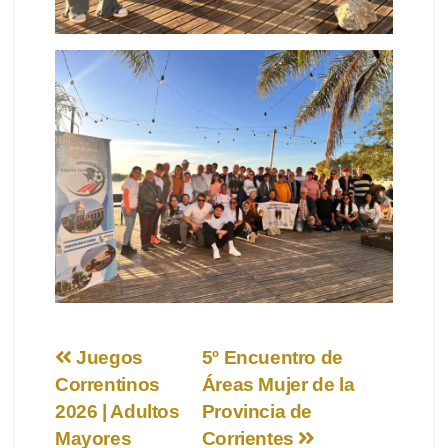
Navegación
Juegos
5º Encuentro de
Correntinos
Áreas Mujer de la
de
2026 | Adultos
Provincia de
entradas
Mayores
Corrientes