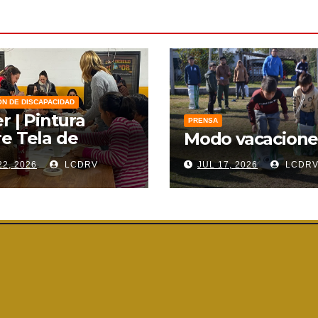
ÓN DE DISCAPACIDAD
er | Pintura
PRENSA
e Tela de
Modo vacacione
zo
22, 2026
LCDRV
JUL 17, 2026
LCDR