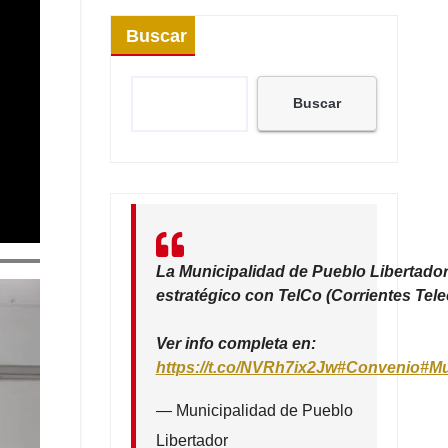
Buscar
Buscar
La Municipalidad de Pueblo Libertador
estratégico con TelCo (Corrientes Tel
Ver info completa en:
https://t.co/NVRh7ix2Jw
#Convenio
#Mu
— Municipalidad de Pueblo
Libertador