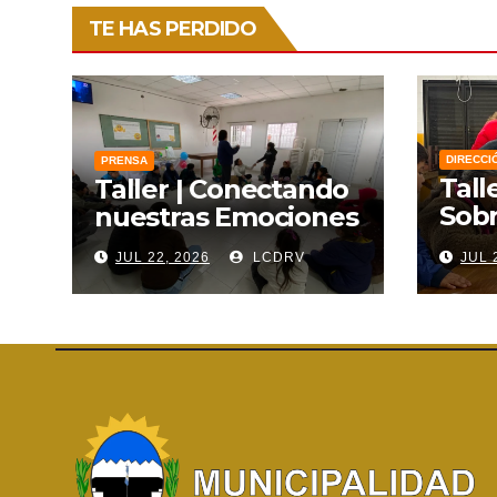
TE HAS PERDIDO
DIRECCI
PRENSA
Tall
Taller | Conectando
Sobr
nuestras Emociones
Lien
JUL 22, 2026
LCDRV
JUL 