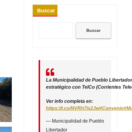
Buscar
Buscar
La Municipalidad de Pueblo Libertador
estratégico con TelCo (Corrientes Tel
Ver info completa en:
https://t.co/NVRh7ix2Jw
#Convenio
#Mu
— Municipalidad de Pueblo
Libertador