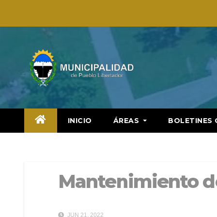
Saltar
al
contenido
INICIO
ÁREAS
BOLETINES 
Mantenimiento de
JUN 21, 2022