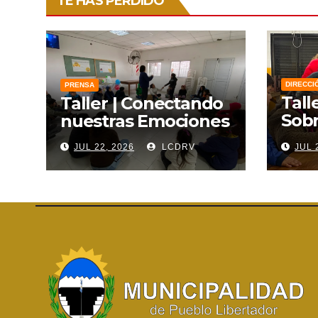
TE HAS PERDIDO
DIRECCI
PRENSA
Tall
Taller | Conectando
Sobr
nuestras Emociones
Lien
JUL 22, 2026
LCDRV
JUL 