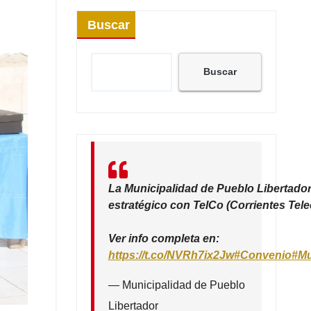
Buscar
Buscar
La Municipalidad de Pueblo Libertador
estratégico con TelCo (Corrientes Tel
Ver info completa en:
https://t.co/NVRh7ix2Jw
#Convenio
#Mu
— Municipalidad de Pueblo
Libertador