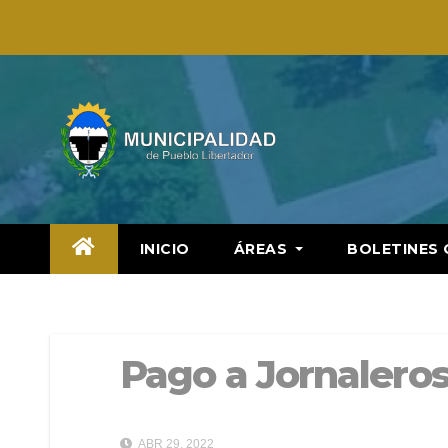
Saltar
al
contenido
INICIO
ÁREAS
BOLETINES 
Pago a Jornalero
ABR 29, 2022