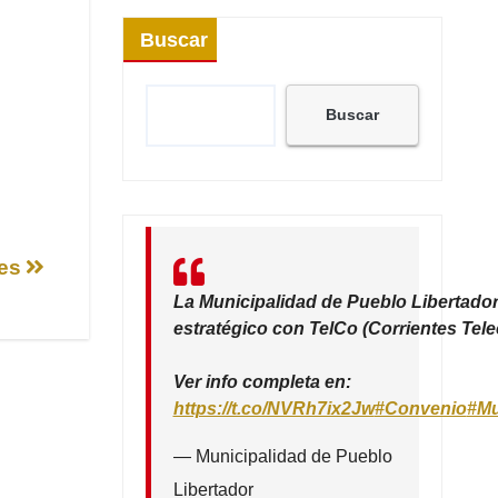
Buscar
Buscar
les
La Municipalidad de Pueblo Libertador
estratégico con TelCo (Corrientes Tel
Ver info completa en:
https://t.co/NVRh7ix2Jw
#Convenio
#Mu
— Municipalidad de Pueblo
Libertador