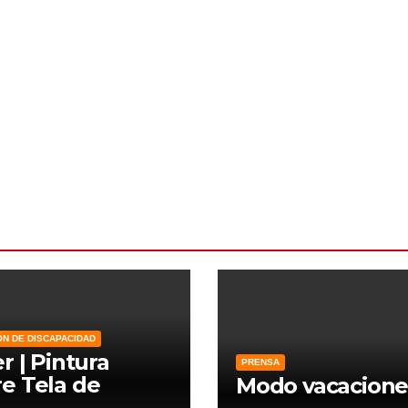
ÓN DE DISCAPACIDAD
er | Pintura
PRENSA
e Tela de
Modo vacacione
zo