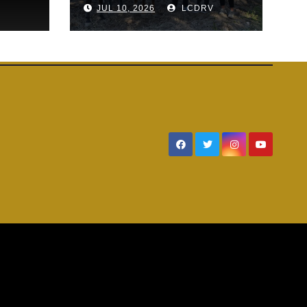
V
JUL 10, 2026
LCDRV