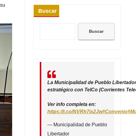
 su
Buscar
Buscar
La Municipalidad de Pueblo Libertador
estratégico con TelCo (Corrientes Tel
Ver info completa en:
https://t.co/NVRh7ix2Jw
#Convenio
#Mu
— Municipalidad de Pueblo
Libertador