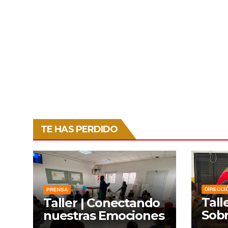
TE HAS PERDIDO
DIRECCI
PRENSA
Tall
Taller | Conectando
Sobr
nuestras Emociones
Lien