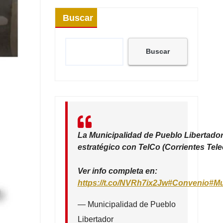
Buscar
Buscar
La Municipalidad de Pueblo Libertador
estratégico con TelCo (Corrientes Tel
Ver info completa en:
https://t.co/NVRh7ix2Jw
#Convenio
#Mu
— Municipalidad de Pueblo
Libertador