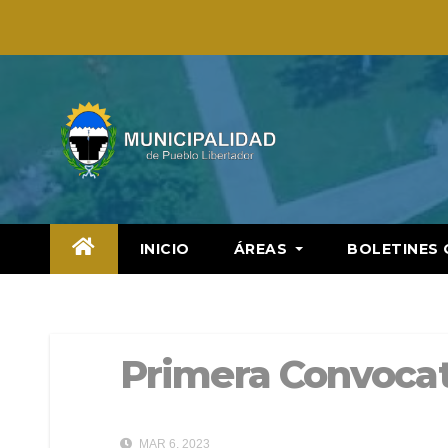
Saltar
al
contenido
INICIO
ÁREAS
BOLETINES 
Primera Convocat
MAR 6, 2023