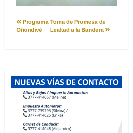
Navegación
Programa
Toma de Promesa de
Oñondivé
Lealtad a la Bandera
de
entradas