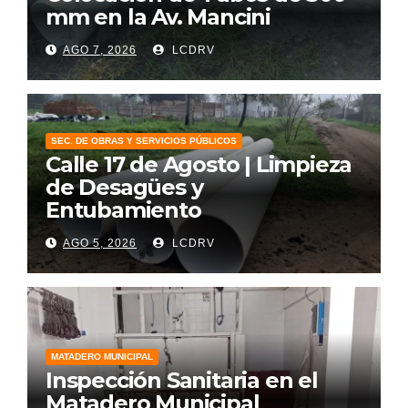
mm en la Av. Mancini
AGO 7, 2026
LCDRV
SEC. DE OBRAS Y SERVICIOS PÚBLICOS
Calle 17 de Agosto | Limpieza
de Desagües y
Entubamiento
AGO 5, 2026
LCDRV
MATADERO MUNICIPAL
Inspección Sanitaria en el
Matadero Municipal