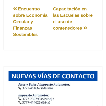
Navegación
Encuentro
Capacitación en
sobre Economía
las Escuelas sobre
de
Circular y
el uso de
entradas
Finanzas
contenedores
Sostenibles