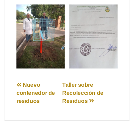
Navegación
Nuevo
Taller sobre
contenedor de
Recolección de
de
residuos
Residuos
entradas