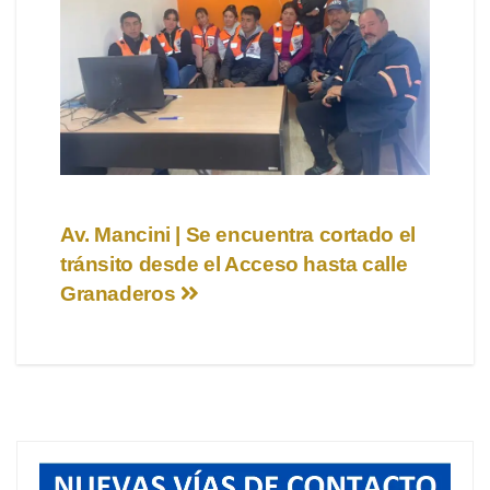
Navegación
Av. Mancini | Se encuentra cortado el
tránsito desde el Acceso hasta calle
de
Granaderos
entradas