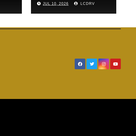
V
JUL 10, 2026
LCDRV