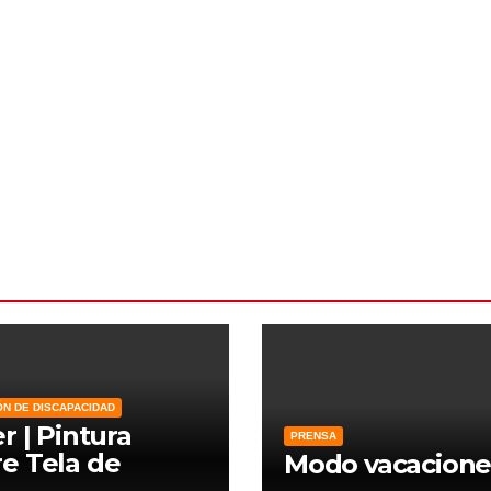
ÓN DE DISCAPACIDAD
er | Pintura
PRENSA
e Tela de
Modo vacacione
zo