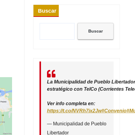
Buscar
Buscar
La Municipalidad de Pueblo Libertador
estratégico con TelCo (Corrientes Tel
Ver info completa en:
https://t.co/NVRh7ix2Jw
#Convenio
#Mu
— Municipalidad de Pueblo
Libertador