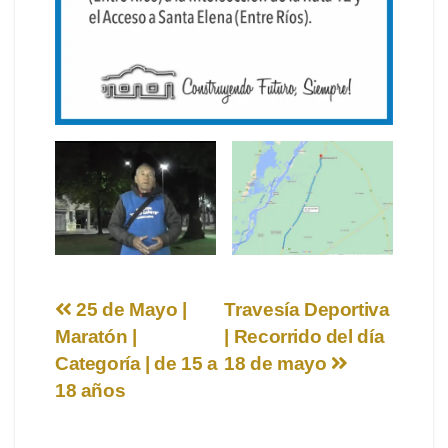
Navegación
25 de Mayo |
Travesía Deportiva
Maratón |
| Recorrido del día
de
Categoría | de 15 a
18 de mayo
entradas
18 años