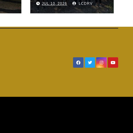
V
JUL 10, 2026
LCDRV