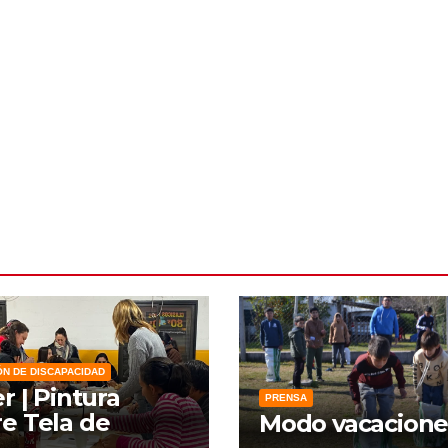
ÓN DE DISCAPACIDAD
er | Pintura
PRENSA
e Tela de
Modo vacacione
zo