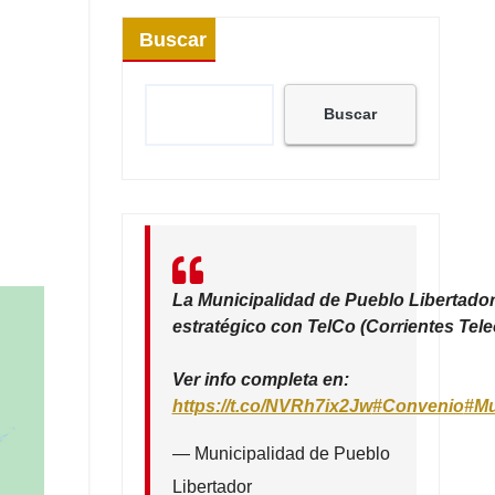
Buscar
Buscar
La Municipalidad de Pueblo Libertador
estratégico con TelCo (Corrientes Tel
Ver info completa en:
https://t.co/NVRh7ix2Jw
#Convenio
#Mu
— Municipalidad de Pueblo
Libertador