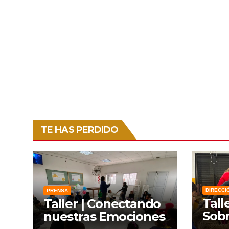
TE HAS PERDIDO
DIRECCI
PRENSA
Tall
Taller | Conectando
Sobr
nuestras Emociones
Lien