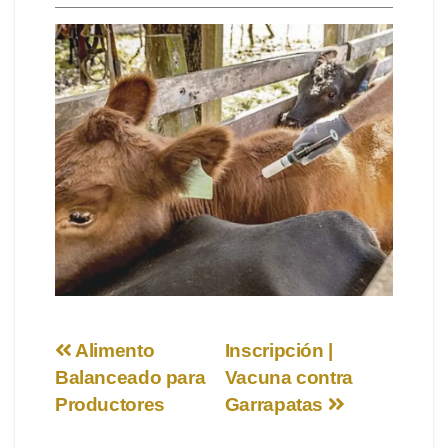
Navegación
Alimento
Inscripción |
Balanceado para
Vacuna contra
de
Productores
Garrapatas
entradas