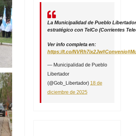
La Municipalidad de Pueblo Libertador
estratégico con TelCo (Corrientes Tel
Ver info completa en:
https://t.co/NVRh7ix2Jw
#Convenio
#Mu
— Municipalidad de Pueblo
Libertador
(@Gob_Libertador)
18 de
diciembre de 2025