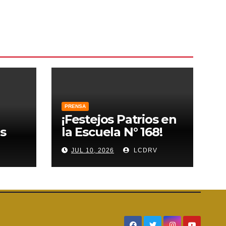
PRENSA
¡Festejos Patrios en
s
la Escuela N° 168!
V
JUL 10, 2026
LCDRV