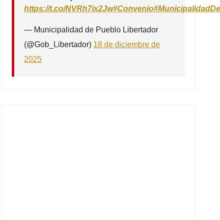
https://t.co/NVRh7ix2Jw
#Convenio
#MunicipalidadDe
— Municipalidad de Pueblo Libertador
(@Gob_Libertador)
18 de diciembre de
2025