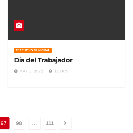
EJECUTIVO MUNICIPAL
Día del Trabajador
MAY 1, 2022
LCDRV
97
98
…
111