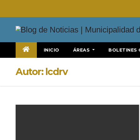
Saltar
al
contenido
INICIO
ÁREAS
BOLETINES 
Autor:
lcdrv