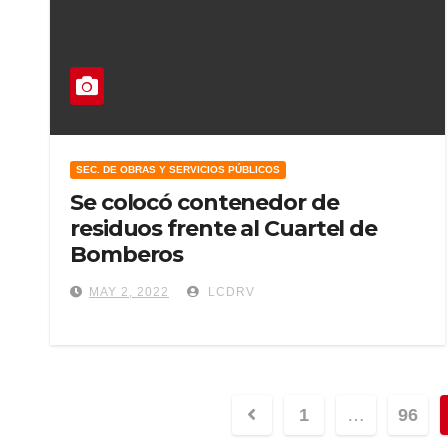
SEC. DE OBRAS Y SERVICIOS PÚBLICOS
Se colocó contenedor de
residuos frente al Cuartel de
Bomberos
MAY 2, 2022
LCDRV
Navegación
1
…
96