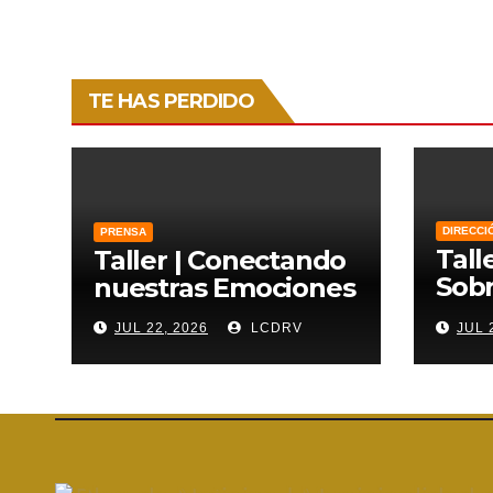
de
entradas
TE HAS PERDIDO
DIRECCI
PRENSA
Tall
Taller | Conectando
Sobr
nuestras Emociones
Lien
JUL 22, 2026
LCDRV
JUL 