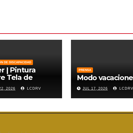
ÓN DE DISCAPACIDAD
er | Pintura
PRENSA
e Tela de
Modo vacacione
zo
22, 2026
LCDRV
JUL 17, 2026
LCDR