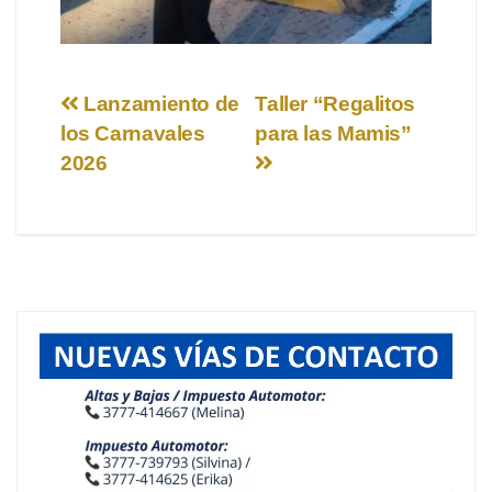
Navegación
Lanzamiento de
Taller “Regalitos
los Carnavales
para las Mamis”
de
2026
entradas