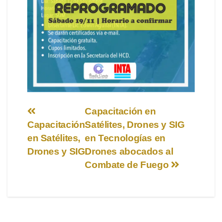
Navegación
Capacitación en
Capacitación
Satélites, Drones y SIG
de
en Satélites,
en Tecnologías en
entradas
Drones y SIG
Drones abocados al
Combate de Fuego