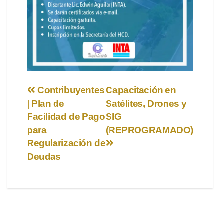
Navegación
Contribuyentes
Capacitación en
| Plan de
Satélites, Drones y
de
Facilidad de Pago
SIG
entradas
para
(REPROGRAMADO)
Regularización de
Deudas