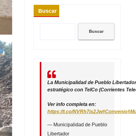
Buscar
Buscar
La Municipalidad de Pueblo Libertador
estratégico con TelCo (Corrientes Tel
Ver info completa en:
https://t.co/NVRh7ix2Jw
#Convenio
#Mu
— Municipalidad de Pueblo
Libertador