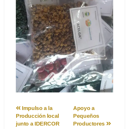
Navegación
Impulso a la
Apoyo a
Producción local
Pequeños
de
junto a IDERCOR
Productores