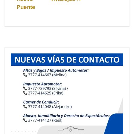
entradas
Puente