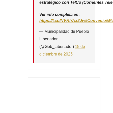
estratégico con TelCo (Corrientes Tel
Ver info completa en:
https://t.co/NVRh7ix2Jw
#Convenio
#Mu
— Municipalidad de Pueblo
Libertador
(@Gob_Libertador)
18 de
diciembre de 2025