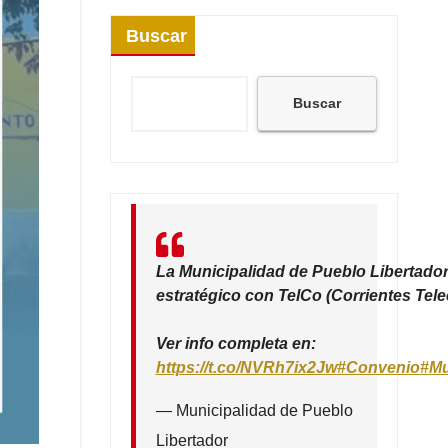
Buscar
Buscar
La Municipalidad de Pueblo Libertador
estratégico con TelCo (Corrientes Tel
Ver info completa en:
https://t.co/NVRh7ix2Jw
#Convenio
#Mu
— Municipalidad de Pueblo
Libertador