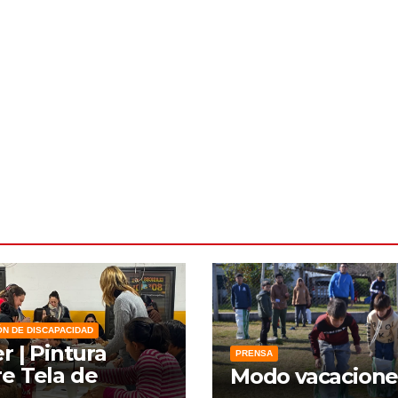
ÓN DE DISCAPACIDAD
er | Pintura
PRENSA
e Tela de
Modo vacacione
zo