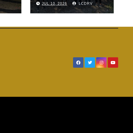
V
JUL 10, 2026
LCDRV