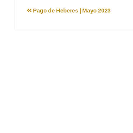
Navegación
Pago de Heberes | Mayo 2023
de
entradas