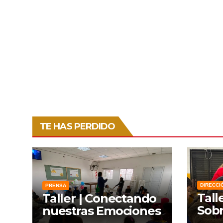
TE HAS PERDIDO
DIRECCI
PRENSA
Tall
Taller | Conectando
Sobr
nuestras Emociones
Lien