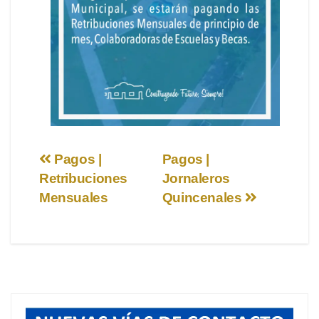
Navegación
Pagos |
Pagos |
Retribuciones
Jornaleros
de
Mensuales
Quincenales
entradas