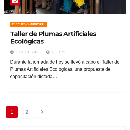
EJECUTIVO MUNICIPAL
Taller de Plumas Artificiales
Ecológicas
JUN 13, 2026
LCDRV
Durante la jornada de hoy se llevó a cabo el Taller de
Plumas Artificiales Ecológicas, una propuesta de
capacitación dictada…
Navegación
1
2
de